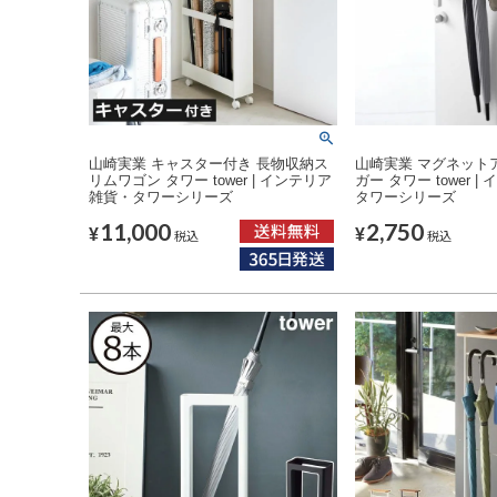
山崎実業 キャスター付き 長物収納ス
山崎実業 マグネット
リムワゴン タワー tower | インテリア
ガー タワー tower 
雑貨・タワーシリーズ
タワーシリーズ
11,000
2,750
¥
¥
税込
税込