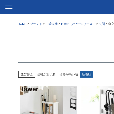
HOME
ブランド
山崎実業
tower | タワーシリーズ
玄関
傘
並び替え
価格が安い順
価格が高い順
新着順