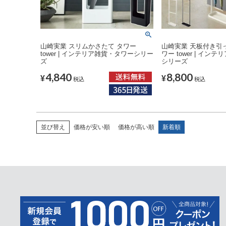
山崎実業 スリムかさたて タワー
山崎実業 天板付き引
tower | インテリア雑貨・タワーシリー
ワー tower | イン
ズ
シリーズ
4,840
8,800
¥
¥
税込
税込
並び替え
価格が安い順
価格が高い順
新着順