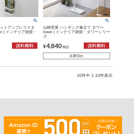
ネットアンブレラスタ
山崎実業 ハンギング傘立て タワー
er | インテリア雑貨・
tower | インテリア雑貨・タワーシリー
ズ
4,840
¥
税込
在庫切れ
10
件中
1
-
10
件表示