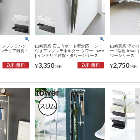
アンブレラハン
山崎実業 石こうボード壁対応 トレー
山崎実業 浮かせ
| インテリア雑貨・
付きアンブレラホルダー タワー tower
ー 2個組 towe
| インテリア雑貨・タワーシリーズ
ワーシリーズ
3,350
2,750
¥
¥
税込
税込