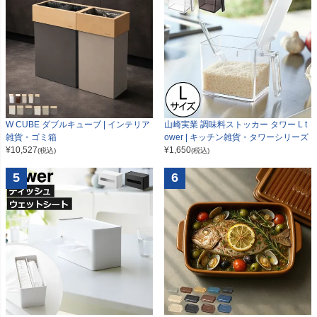
W CUBE ダブルキューブ | インテリア
山崎実業 調味料ストッカー タワー L t
雑貨・ゴミ箱
ower | キッチン雑貨・タワーシリーズ
¥
10,527
¥
1,650
(税込)
(税込)
5
6