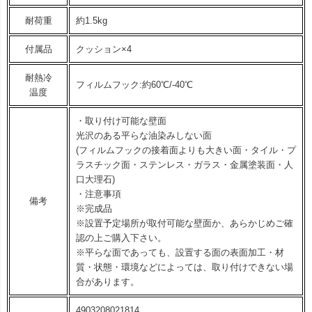
耐荷重
約1.5kg
付属品
クッション×4
耐熱冷
フィルムフック:約60℃/-40℃
温度
・取り付け可能な壁面
光沢のある平らな油染みしない面
(フィルムフックの接着面よりも大きい面・タイル・プ
ラスチック面・ステンレス・ガラス・金属塗装面・人
口大理石)
・注意事項
備考
※完成品
※設置予定場所が取付可能な壁面か、あらかじめご確
認の上ご購入下さい。
※平らな面であっても、設置する面の表面加工・材
質・状態・環境などによっては、取り付けできない場
合があります。
4903208021814