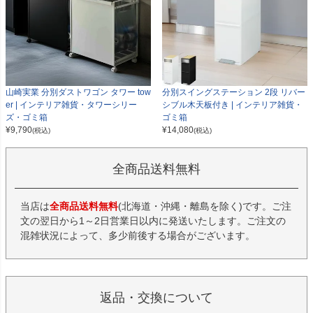
山崎実業 分別ダストワゴン タワー tow
分別スイングステーション 2段 リバー
er | インテリア雑貨・タワーシリー
シブル木天板付き | インテリア雑貨・
ズ・ゴミ箱
ゴミ箱
¥
9,790
¥
14,080
(税込)
(税込)
全商品送料無料
当店は
全商品送料無料
(北海道・沖縄・離島を除く)です。ご注
文の翌日から1～2日営業日以内に発送いたします。ご注文の
混雑状況によって、多少前後する場合がございます。
返品・交換について