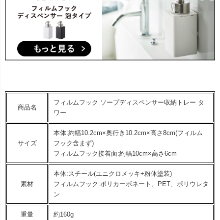
フィルムフック ソープディスペンサー収納トレー タ
商品名
ワー
本体:約幅10.2cm×奥行き10.2cm×高さ8cm(フィルム
サイズ
フック含まず)
フィルムフック接着面:約幅10cm×高さ6cm
本体:スチール(ユニクロメッキ+粉体塗装)
素材
フィルムフック:ポリカーボネート、PET、ポリウレタ
ン
重量
約160g