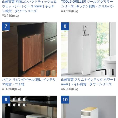
山崎実業 両面コンパクトティッシュ＆
TOOLS GRILLER ツールズ グリラー
ウェットシートケース tower | キッチ
シリーズ | キッチン雑貨・グリルパン
ン雑貨・タワーシリーズ
¥
3,650
(税込)
¥
3,240
(税込)
7
8
山崎実業 スリムトイレラック タワー t
バスク リビングペール 30L | インテリ
ower | トイレ雑貨・タワーシリーズ
ア雑貨・ゴミ箱
¥
6,200
¥
14,500
(税込)
(税込)
9
10