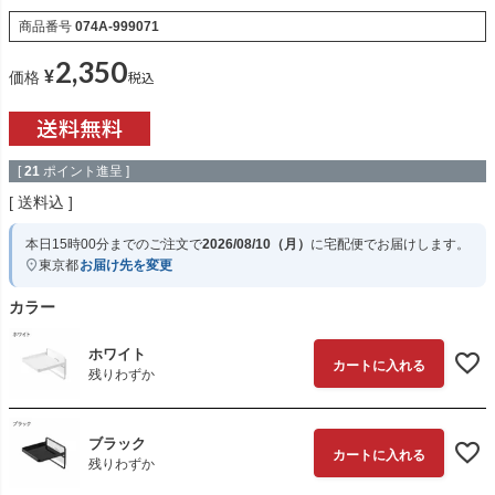
商品番号
074A-999071
2,350
¥
税込
価格
[
21
ポイント進呈 ]
送料込
本日
15時00分
までのご注文で
2026/08/10（月）
に
宅配便
でお届けします。
東京都
お届け先を変更
カラー
ホワイト
カートに入れる
残りわずか
ブラック
カートに入れる
残りわずか