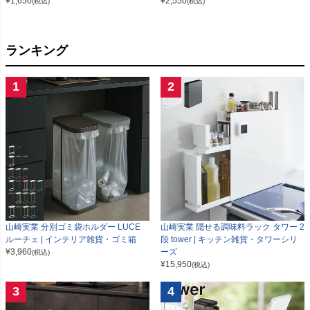
¥
1,650
¥
2,550
(税込)
(税込)
ランキング
1
2
山崎実業 分別ゴミ袋ホルダー LUCE
山崎実業 隠せる調味料ラック タワー 2
ルーチェ | インテリア雑貨・ゴミ箱
段 tower | キッチン雑貨・タワーシリ
¥
3,960
ーズ
(税込)
¥
15,950
(税込)
3
4